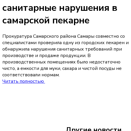
санитарные нарушения в
самарской пекарне
Прокуратура Самарского района Самары совместно со
специалистами проверила одну из городских пекарен и
обнаружила нарушения санитарных требований при
производстве и продаже продукции. В
производственных помещениях было недостаточно
чисто, а емкости для муки, сахара и чистой посуды не
соответствовали нормам.
Читать полностью
6 августа
23:50
Пьяная драка дву
Сызрани закончил
Другие новости
поножовщиной