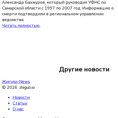
Александр Бахмуров, который руководил УФНС по
Самарской области с 1997 по 2007 год. Информацию о
смерти подтвердили в региональном управлении
ведомства.
Читать полностью
17 июня
10:05
Житель Самарской
подругами из Ста
Другие новости
дебош в поезде в
Жигули-News
©
2026
.
zhiguli.io
Новости
Статьи
О нас