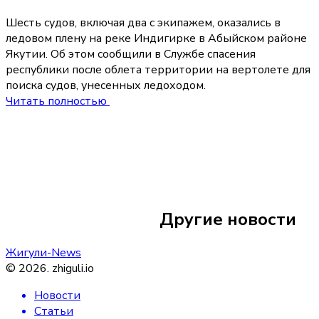
Шесть судов, включая два с экипажем, оказались в
ледовом плену на реке Индигирке в Абыйском районе
Якутии. Об этом сообщили в Службе спасения
республики после облета территории на вертолете для
поиска судов, унесенных ледоходом.
Читать полностью
16 июня
14:11
Зеленский опубли
встречи с америк
Другие новости
делегацией на са
Жигули-News
©
2026
.
zhiguli.io
Новости
Статьи