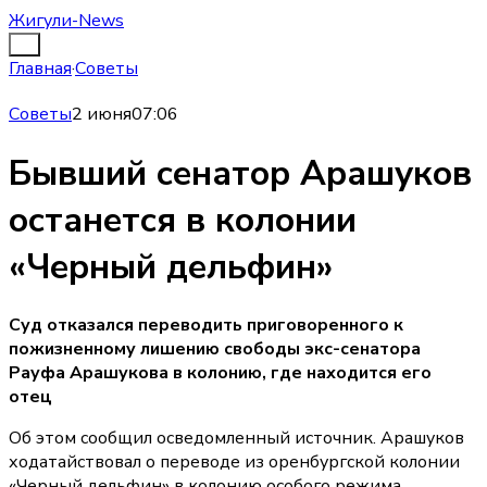
Жигули-News
Главная
·
Советы
Советы
2 июня
07:06
Бывший сенатор Арашуков
останется в колонии
«Черный дельфин»
Суд отказался переводить приговоренного к
пожизненному лишению свободы экс-сенатора
Рауфа Арашукова в колонию, где находится его
отец
Об этом сообщил осведомленный источник. Арашуков
ходатайствовал о переводе из оренбургской колонии
«Черный дельфин» в колонию особого режима