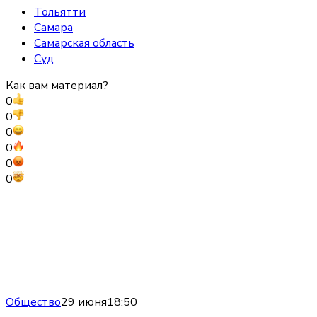
Тольятти
Самара
Самарская область
Суд
Как вам материал?
0
0
0
0
0
0
Общество
29 июня
18:50