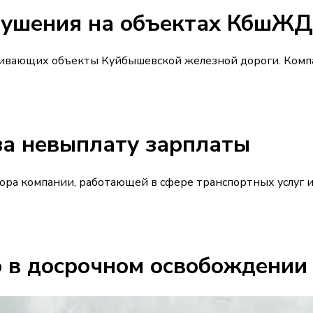
рушения на объектах КбшЖД
живающих объекты Куйбышевской железной дороги. Компа
а невыплату зарплаты
ра компании, работающей в сфере транспортных услуг и 
о в досрочном освобождении