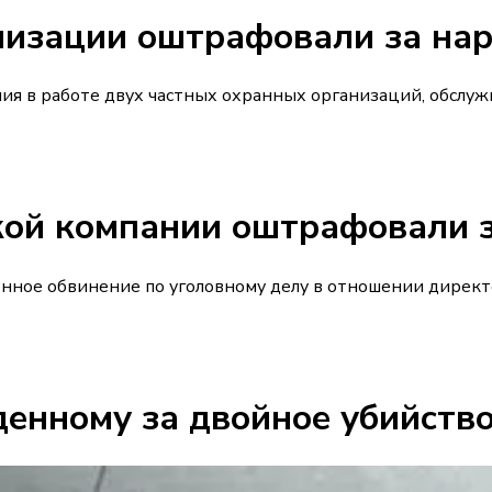
низации оштрафовали за на
ия в работе двух частных охранных организаций, обслу
ой компании оштрафовали з
ное обвинение по уголовному делу в отношении директо
денному за двойное убийств