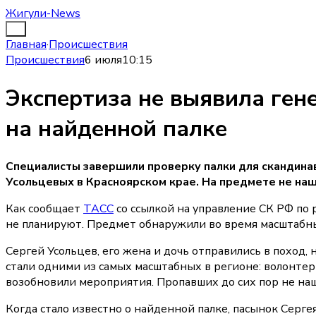
Жигули-News
Главная
·
Происшествия
Происшествия
6 июля
10:15
Экспертиза не выявила ген
на найденной палке
Специалисты завершили проверку палки для скандина
Усольцевых в Красноярском крае. На предмете не наш
Как сообщает
ТАСС
со ссылкой на управление СК РФ по 
не планируют. Предмет обнаружили во время масштабны
Сергей Усольцев, его жена и дочь отправились в поход, 
стали одними из самых масштабных в регионе: волонтеры
возобновили мероприятия. Пропавших до сих пор не наш
Когда стало известно о найденной палке, пасынок Серге