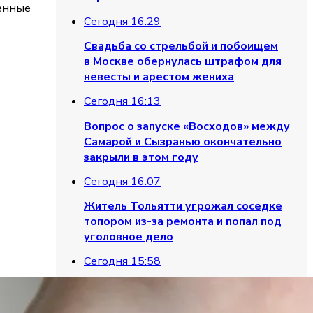
женные
Сегодня 16:29
Свадьба со стрельбой и побоищем
в Москве обернулась штрафом для
невесты и арестом жениха
Сегодня 16:13
Вопрос о запуске «Восходов» между
Самарой и Сызранью окончательно
закрыли в этом году
Сегодня 16:07
Житель Тольятти угрожал соседке
топором из-за ремонта и попал под
уголовное дело
Сегодня 15:58
«За окном — настоящая Сахара»:
медики Сызрани рассказали, как