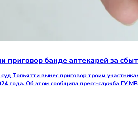
ли приговор банде аптекарей за сб
суд Тольятти вынес приговор троим участника
24 года. Об этом сообщила пресс-служба ГУ МВ