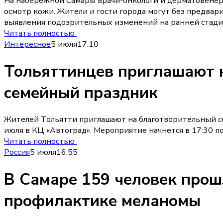
На набережной Самары врачи-онкологи и дерматовенеро
осмотр кожи. Жители и гости города могут без предвар
выявления подозрительных изменений на ранней стади
Читать полностью
Интересное
5 июля
17:10
Тольяттинцев приглашают 
семейный праздник
Жителей Тольятти приглашают на благотворительный се
июля в КЦ «Автоград». Мероприятие начнется в 17:30 по
Читать полностью
Россия
5 июля
16:55
В Самаре 159 человек прош
профилактике меланомы