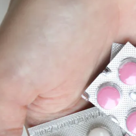
пережить жару до +35 градусов
Сегодня 15:45
Жителю Самарской области отказали в
смягчении приговора за смертельную
поножовщину
Сегодня 14:27
Невролог рассказала, как распознать
инсульт у молодых людей за минуту
Сегодня 14:23
Трем категориям пенсионеров в России
повысят выплаты с сентября
Сегодня 14:20
Грузовой лифт рухнул вместе с
мужчиной в швейном цехе в Иванове