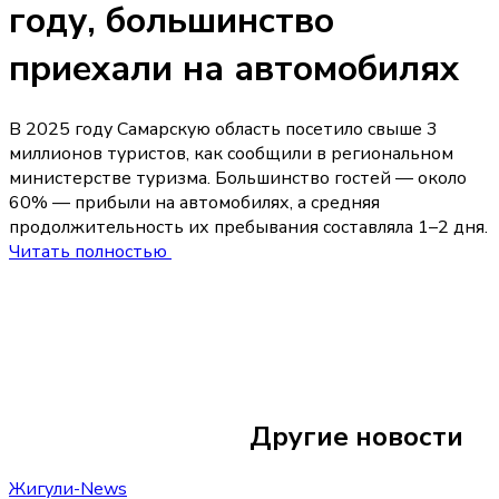
году, большинство
приехали на автомобилях
В 2025 году Самарскую область посетило свыше 3
миллионов туристов, как сообщили в региональном
министерстве туризма. Большинство гостей — около
60% — прибыли на автомобилях, а средняя
продолжительность их пребывания составляла 1–2 дня.
Читать полностью
Сегодня 07:05
Ночью в Сызрани
Другие новости
в частном жилом 
Жигули-News