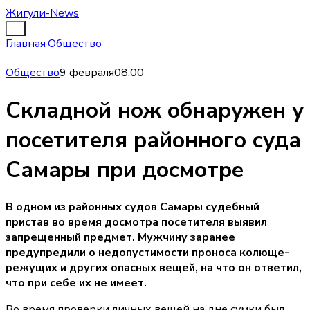
Жигули-News
Главная
·
Общество
Общество
9 февраля
08:00
Складной нож обнаружен у
посетителя районного суда
Самары при досмотре
В одном из районных судов Самары судебный
пристав во время досмотра посетителя выявил
запрещенный предмет. Мужчину заранее
предупредили о недопустимости проноса колюще-
режущих и других опасных вещей, на что он ответил,
что при себе их не имеет.
Во время проверки личных вещей на дне сумки был