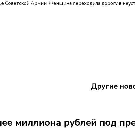
е Советской Армии. Женщина переходила дорогу в неуст
17 июня
15:20
Другие нов
77-летний в
лее миллиона рублей под пр