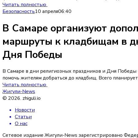
Читать полностью
Безопасность
10 апреля
06:40
В Самаре организуют допо
маршруты к кладбищам в д
Дня Победы
В Самаре в дни религиозных праздников и Дня Победы
помочь жителям добраться до кладбищ. Всего планирует
Читать полностью
Жигули-News
©
2026
.
zhiguli.io
Новости
Статьи
О нас
Сетевое издание Жигули-News зарегистрировано Федер