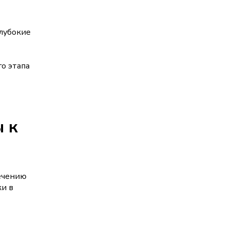
глубокие
о этапа
 к
печению
ки в