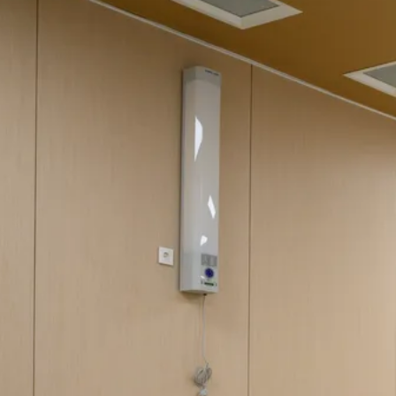
уголовное дело
7 августа
15:58
«За окном — настоящая Сахара»:
медики Сызрани рассказали, как
пережить жару до +35 градусов
7 августа
15:45
Жителю Самарской области отказали в
смягчении приговора за смертельную
поножовщину
7 августа
14:27
Невролог рассказала, как распознать
инсульт у молодых людей за минуту
7 августа
14:23
Трем категориям пенсионеров в России
повысят выплаты с сентября