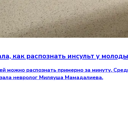
ла, как распознать инсульт у молод
й можно распознать примерно за минуту. Среди
казала невролог Миляуша Мамадалиева.