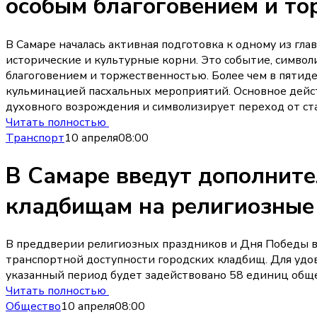
особым благоговением и т
В Самаре началась активная подготовка к одному из гл
исторические и культурные корни. Это событие, симво
благоговением и торжественностью. Более чем в пятиде
кульминацией пасхальных мероприятий. Основное действ
духовного возрождения и символизирует переход от ста
Читать полностью
Транспорт
10 апреля
08:00
В Самаре введут дополнит
кладбищам на религиозные
В преддверии религиозных праздников и Дня Победы в 
транспортной доступности городских кладбищ. Для удо
указанный период будет задействовано 58 единиц обще
Читать полностью
Общество
10 апреля
08:00