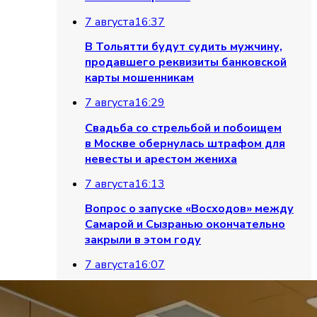
7 августа
16:37
В Тольятти будут судить мужчину,
продавшего реквизиты банковской
карты мошенникам
7 августа
16:29
Свадьба со стрельбой и побоищем
в Москве обернулась штрафом для
невесты и арестом жениха
7 августа
16:13
Вопрос о запуске «Восходов» между
Самарой и Сызранью окончательно
закрыли в этом году
7 августа
16:07
Житель Тольятти угрожал соседке
топором из-за ремонта и попал под