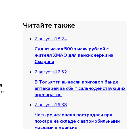
Читайте также
7 августа
18:24
Суд взыскал 500 тысяч рублей с
жителя ХМАО для пенсионерки из
Сызрани
7 августа
17:32
В Тольятти вынесли приговор банде
я
аптекарей за сбыт сильнодействующих
го
препаратов
7 августа
16:38
Четыре человека пострадали при
пожаре на складе с автомобильными
маслами в Брянске