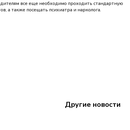
водителям все еще необходимо проходить стандартную
в, а также посещать психиатра и нарколога.
17 июня
11:30
Другие новости
Школьница из Рос