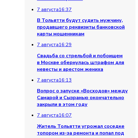
7 августа
16:37
В Тольятти будут судить мужчину,
продавшего реквизиты банковской
карты мошенникам
7 августа
16:29
Свадьба со стрельбой и побоищем
в Москве обернулась штрафом для
невесты и арестом жениха
7 августа
16:13
Вопрос о запуске «Восходов» между
Самарой и Сызранью окончательно
закрыли в этом году
това-на-Дону упала на сук и проткн
7 августа
16:07
Житель Тольятти угрожал соседке
топором из-за ремонта и попал под