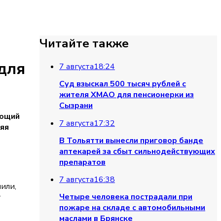
Читайте также
для
7 августа
18:24
Суд взыскал 500 тысяч рублей с
жителя ХМАО для пенсионерки из
Сызрани
ующий
7 августа
17:32
яя
В Тольятти вынесли приговор банде
аптекарей за сбыт сильнодействующих
препаратов
7 августа
16:38
или,
Четыре человека пострадали при
т
пожаре на складе с автомобильными
маслами в Брянске