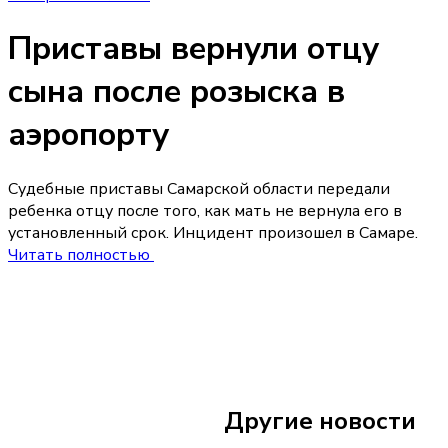
Приставы вернули отцу
сына после розыска в
аэропорту
Судебные приставы Самарской области передали
ребенка отцу после того, как мать не вернула его в
установленный срок. Инцидент произошел в Самаре.
Читать полностью
17 июня
10:05
Житель Самарской
подругами из Ста
Другие новости
дебош в поезде в