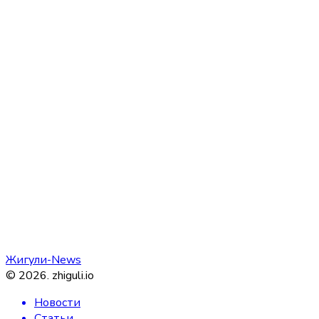
Жигули-News
©
2026
.
zhiguli.io
Новости
Статьи