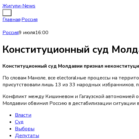
Жигули-News
Главная
·
Россия
Россия
9 июля
16:00
Конституционный суд Молд
Конституционный суд Молдавии признал неконституц
По словам Маноле, все electoralные процессы на терри
присутствовали лишь 13 из 33 народных избранников, п
Конфликт между Кишиневом и Гагаузской автономией обо
Молдавии обвинил Россию в дестабилизации ситуации в
Власти
Суд
Выборы
Депутаты