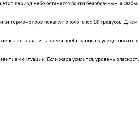
тот период небо останется почти безоблачным, а слабый
ики термометров покажут около плюс 18 градусов. Днем 
мально сократить время пребывания на улице, носить ле
витием ситуации. Если жара усилится, уровень опасност