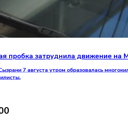
я пробка затруднила движение на М
 Сызрани 7 августа утром образовалась многок
илисты.
00