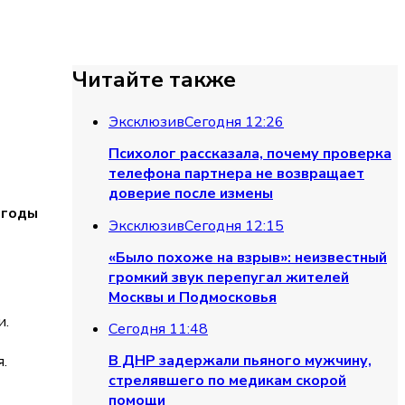
Читайте также
Эксклюзив
Сегодня 12:26
Психолог рассказала, почему проверка
телефона партнера не возвращает
доверие после измены
огоды
Эксклюзив
Сегодня 12:15
«Было похоже на взрыв»: неизвестный
громкий звук перепугал жителей
Москвы и Подмосковья
и.
Сегодня 11:48
В ДНР задержали пьяного мужчину,
.
стрелявшего по медикам скорой
помощи