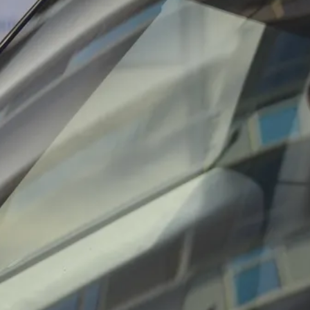
Жителей Подмосковья предупредили о
жаре +35 градусов 7 августа
Сегодня 10:52
Свердловский суд на год лишил экс-
руководителей СИЗО права на
должности
Сегодня 10:47
УК в Тюмени заплатит 300 тысяч за
покусанных крысами детей в квартире
Сегодня 10:35
Переиграл и уничтожил: житель
Тольятти передал мошенникам
нарезанную газету вместо денег