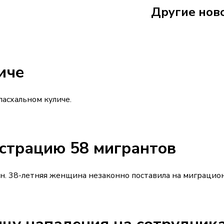
Другие нов
Ford Focus 
иче
пасхальном куличе.
страцию 58 мигрантов
 38-летняя женщина незаконно поставила на миграционны