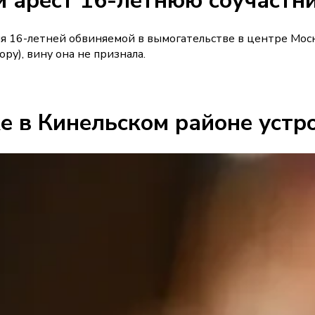
 арест 16-летнюю соучастн
ля 16-летней обвиняемой в вымогательстве в центре Моск
ру), вину она не признала.
е в Кинельском районе устр