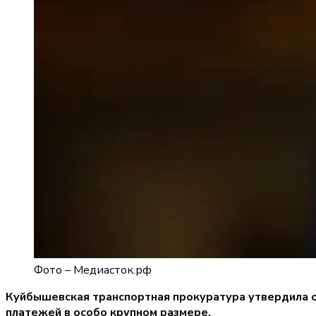
Фото –
Медиасток.рф
Куйбышевская транспортная прокуратура утвердила о
платежей в особо крупном размере.