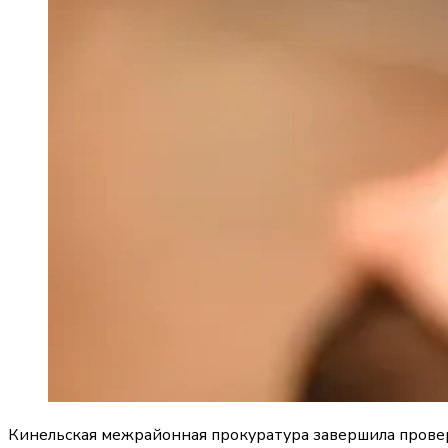
Кинельская межрайонная прокуратура завершила провер