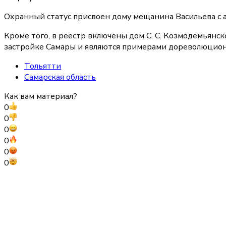
Охранный статус присвоен дому мещанина Васильева с ар
Кроме того, в реестр включены дом С. С. Козмодемьянско
застройке Самары и являются примерами дореволюцио
Тольятти
Самарская область
Как вам материал?
0
0
0
0
0
0