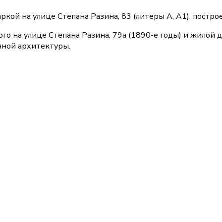
кой на улице Степана Разина, 83 (литеры А, А1), построе
го на улице Степана Разина, 79а (1890-е годы) и жилой д
нной архитектуры.