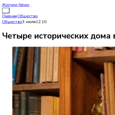
Жигули-News
Главная
·
Общество
Общество
3 июля
12:10
Четыре исторических дома 