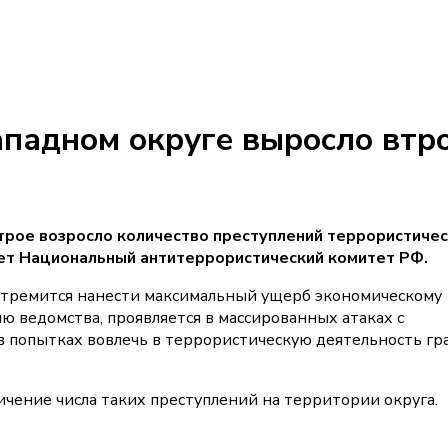
ападном округе выросло втро
трое возросло количество преступлений террористиче
ает Национальный антитеррористический комитет РФ.
 стремится нанести максимальный ущерб экономическому
ю ведомства, проявляется в массированных атаках с
в попытках вовлечь в террористическую деятельность гр
чение числа таких преступлений на территории округа.