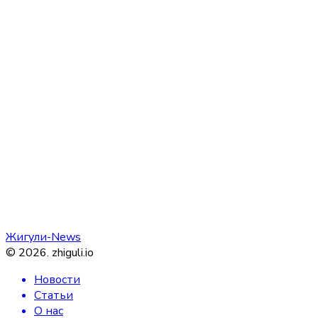
Жигули-News
©
2026
.
zhiguli.io
Новости
Статьи
О нас