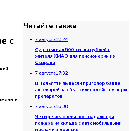
Читайте также
е с
7 августа
18:24
Суд взыскал 500 тысяч рублей с
жителя ХМАО для пенсионерки из
Сызрани
ской
7 августа
17:32
В Тольятти вынесли приговор банде
аптекарей за сбыт сильнодействующих
препаратов
аждан, в
7 августа
16:38
Четыре человека пострадали при
пожаре на складе с автомобильными
маслами в Брянске