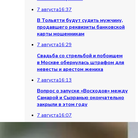
7 августа
16:37
В Тольятти будут судить мужчину,
продавшего реквизиты банковской
карты мошенникам
7 августа
16:29
Свадьба со стрельбой и побоищем
в Москве обернулась штрафом для
невесты и арестом жениха
7 августа
16:13
Вопрос о запуске «Восходов» между
Самарой и Сызранью окончательно
закрыли в этом году
7 августа
16:07
Житель Тольятти угрожал соседке
топором из-за ремонта и попал под