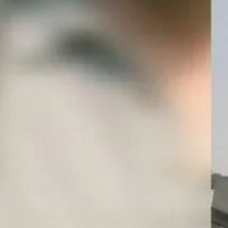
уголовное дело
7 августа
15:58
«За окном — настоящая Сахара»:
медики Сызрани рассказали, как
пережить жару до +35 градусов
7 августа
15:45
Жителю Самарской области отказали в
смягчении приговора за смертельную
поножовщину
7 августа
14:27
Невролог рассказала, как распознать
инсульт у молодых людей за минуту
7 августа
14:23
Трем категориям пенсионеров в России
повысят выплаты с сентября