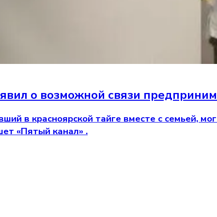
аявил о возможной связи предприни
вший в красноярской тайге вместе с семьей, м
ет «Пятый канал» .