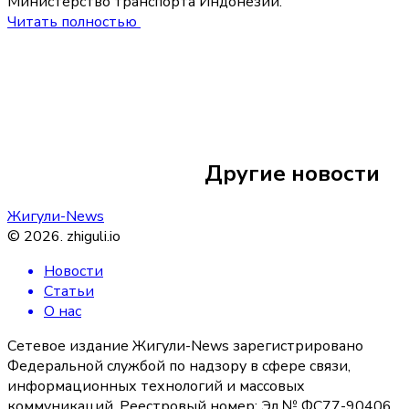
Министерство транспорта Индонезии.
Читать полностью
Сегодня 06:20
В Тольятти сохран
Другие новости
теплая погода 28-
Жигули-News
©
2026
.
zhiguli.io
Новости
Статьи
О нас
Сетевое издание Жигули-News зарегистрировано
Федеральной службой по надзору в сфере связи,
информационных технологий и массовых
коммуникаций. Реестровый номер: Эл № ФС77-90406