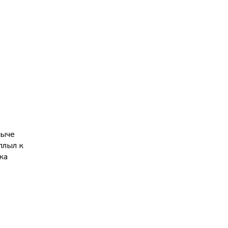
быче
плыл к
ка