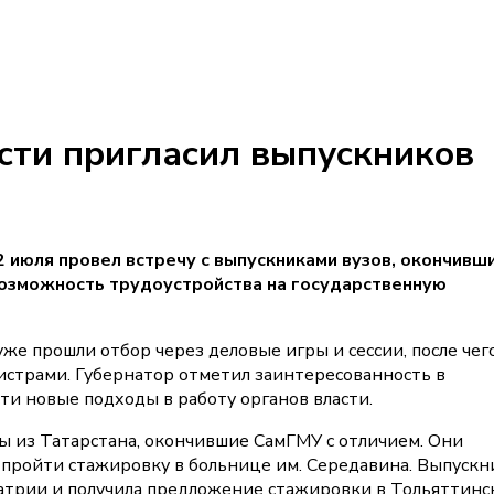
сти пригласил выпускников
 июля провел встречу с выпускниками вузов, окончивш
возможность трудоустройства на государственную
же прошли отбор через деловые игры и сессии, после чег
страми. Губернатор отметил заинтересованность в
и новые подходы в работу органов власти.
 из Татарстана, окончившие СамГМУ с отличием. Они
и пройти стажировку в больнице им. Середавина. Выпускн
атрии и получила предложение стажировки в Тольяттинс