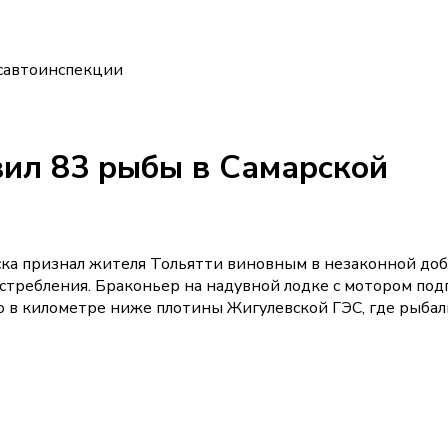
осавтоинспекции
вил 83 рыбы в Самарской
ска признал жителя Тольятти виновным в незаконной до
стребления. Браконьер на надувной лодке с мотором под
о в километре ниже плотины Жигулевской ГЭС, где рыбал