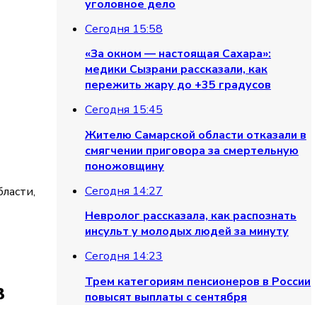
уголовное дело
Сегодня 15:58
ют блицтурнир ко Дню физкультурн
«За окном — настоящая Сахара»:
медики Сызрани рассказали, как
пережить жару до +35 градусов
Сегодня 15:45
Жителю Самарской области отказали в
смягчении приговора за смертельную
поножовщину
Сегодня 14:27
ласти,
Невролог рассказала, как распознать
инсульт у молодых людей за минуту
Сегодня 14:23
Трем категориям пенсионеров в России
в
повысят выплаты с сентября