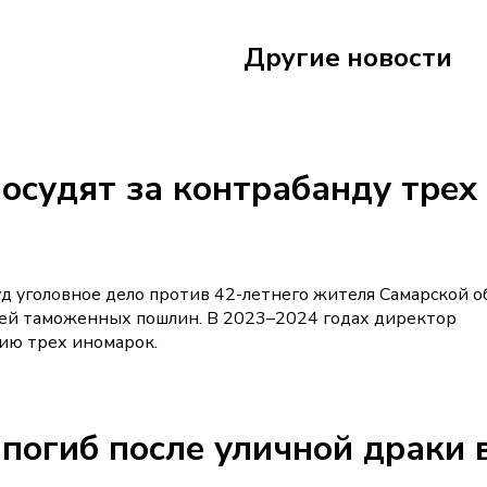
Сегодня 22:45
Другие новости
Шахматисты сыгра
осудят за контрабанду трех
д уголовное дело против 42-летнего жителя Самарской об
лей таможенных пошлин. В 2023–2024 годах директор
сию трех иномарок.
погиб после уличной драки 