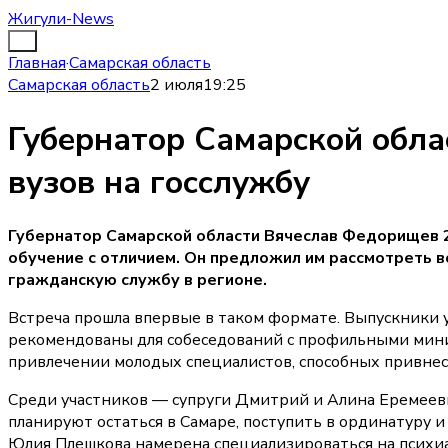
Жигули-News
Главная
·
Самарская область
Самарская область
2 июля
19:25
Губернатор Самарской обла
вузов на госслужбу
Губернатор Самарской области Вячеслав Федорищев 2
обучение с отличием. Он предложил им рассмотреть 
гражданскую службу в регионе.
Встреча прошла впервые в таком формате. Выпускники у
рекомендованы для собеседований с профильными мини
привлечении молодых специалистов, способных привнест
Среди участников — супруги Дмитрий и Алина Еремеевы
планируют остаться в Самаре, поступить в ординатуру 
Юлия Плешкова намерена специализироваться на психи