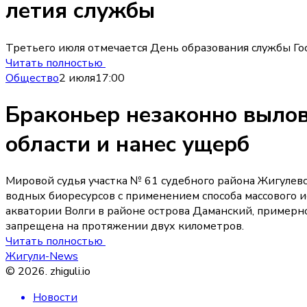
летия службы
Третьего июля отмечается День образования службы Г
Читать полностью
Общество
2 июля
17:00
Браконьер незаконно выло
области и нанес ущерб
Мировой судья участка № 61 судебного района Жигулев
водных биоресурсов с применением способа массового и
акватории Волги в районе острова Даманский, примерн
запрещена на протяжении двух километров.
Читать полностью
Жигули-News
©
2026
.
zhiguli.io
Новости