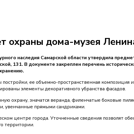
ет охраны дома-музея Ленин
турного наследия Самарской области утвердила предме
кой, 131. В документе закреплен перечень историческ
хранению.
 постройки, ее объемно-пространственная композиция и
ированы элементы декоративного убранства фасадов.
ную охрану, значатся веранда, филенчатые боковые пиля
ки, увенчанные прямыми сандриками.
еском центре города. Уточненные сведения позволят обе
го территории.