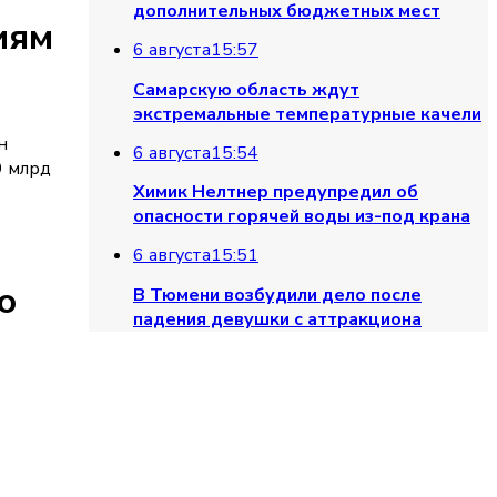
дополнительных бюджетных мест
иям
6 августа
15:57
Самарскую область ждут
экстремальные температурные качели
н
6 августа
15:54
9 млрд
Химик Нелтнер предупредил об
опасности горячей воды из-под крана
6 августа
15:51
о
В Тюмени возбудили дело после
падения девушки с аттракциона