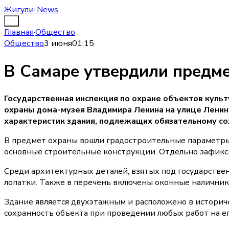
Жигули-News
Главная
·
Общество
Общество
3 июня
01:15
В Самаре утвердили предм
Государственная инспекция по охране объектов куль
охраны дома-музея Владимира Ленина на улице Ленинс
характеристик здания, подлежащих обязательному со
В предмет охраны вошли градостроительные параметры
основные строительные конструкции. Отдельно зафикс
Среди архитектурных деталей, взятых под государствен
лопатки. Также в перечень включены оконные налични
Здание является двухэтажным и расположено в историч
сохранность объекта при проведении любых работ на е