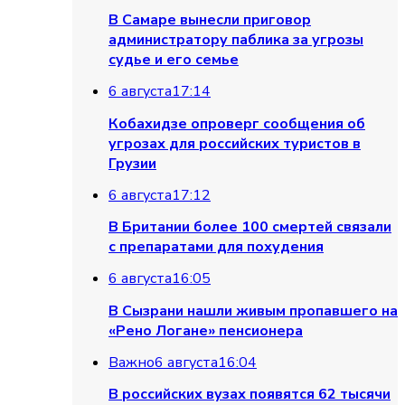
В Самаре вынесли приговор
администратору паблика за угрозы
судье и его семье
6 августа
17:14
Кобахидзе опроверг сообщения об
угрозах для российских туристов в
Грузии
6 августа
17:12
В Британии более 100 смертей связали
с препаратами для похудения
6 августа
16:05
В Сызрани нашли живым пропавшего на
х женщин в Сызрани закончилась п
«Рено Логане» пенсионера
Важно
6 августа
16:04
В российских вузах появятся 62 тысячи