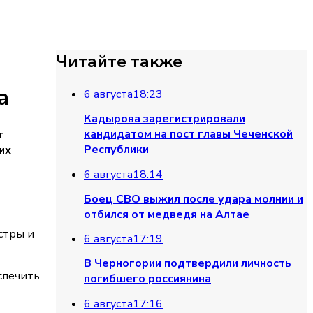
Читайте также
а
6 августа
18:23
Кадырова зарегистрировали
кандидатом на пост главы Чеченской
т
Республики
их
6 августа
18:14
Боец СВО выжил после удара молнии и
отбился от медведя на Алтае
стры и
6 августа
17:19
В Черногории подтвердили личность
спечить
погибшего россиянина
6 августа
17:16