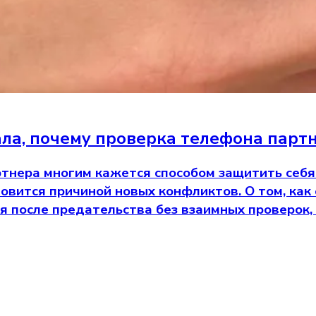
ала, почему проверка телефона парт
тнера многим кажется способом защитить себя 
новится причиной новых конфликтов. О том, ка
я после предательства без взаимных проверок,