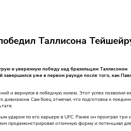
победил Таллисона Тейшейр
трую и уверенную победу над бразильцем Таллисоном
ой завершился уже в первом раунде после того, как Пав
ний и вернулся в победную колею. Этот успех позволил е
о дивизиона. Сам боец отмечал, что подготовка к поедин
ьтате.
м ударом по его карьере в UFC. Ранее он проиграл три 
ович продемонстрировал отличную форму и потенциал дл