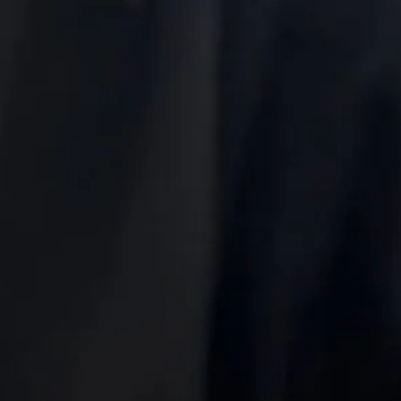
Многокилометровая пробка
затруднила движение на М-5 у Сызрани
Сегодня 11:14
В Тольятти пять маршрутов
общественного транспорта изменят
схемы движения до конца сентября
Сегодня 10:54
Жителей Подмосковья предупредили о
жаре +35 градусов 7 августа
Сегодня 10:52
Свердловский суд на год лишил экс-
руководителей СИЗО права на
должности