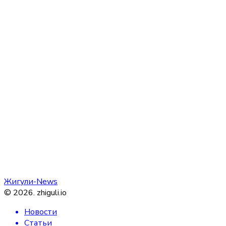
Жигули-News
©
2026
.
zhiguli.io
Новости
Статьи