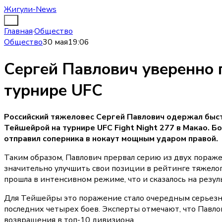
Жигули-News
Главная
·
Общество
Общество
30 мая
19:06
Сергей Павлович уверенно 
турнире UFC
Российский тяжеловес Сергей Павлович одержал быс
Тейшейрой на турнире UFC Fight Night 277 в Макао. Б
отправил соперника в нокаут мощным ударом правой.
Таким образом, Павлович прервал серию из двух пораже
значительно улучшить свои позиции в рейтинге тяжелог
прошла в интенсивном режиме, что и сказалось на резул
Для Тейшейры это поражение стало очередным серьезны
последних четырех боев. Эксперты отмечают, что Павл
возвращения в топ-10 дивизиона.