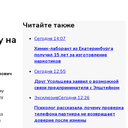
Читайте также
у на
Сегодня 14:07
Химик-лаборант из Екатеринбурга
получил 15 лет за изготовление
наркотиков
Сегодня 12:55
лович
Друг Усольцева заявил о возможной
связи предпринимателя с Эпштейном
му
ку
Эксклюзив
Сегодня 12:26
Психолог рассказала, почему проверка
телефона партнера не возвращает
из
доверие после измены
я