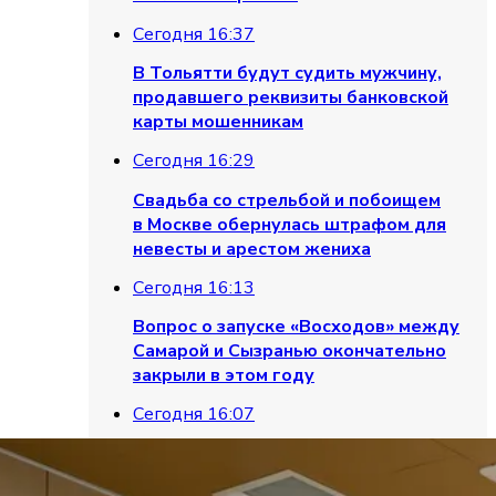
Сегодня 16:37
В Тольятти будут судить мужчину,
продавшего реквизиты банковской
карты мошенникам
Сегодня 16:29
Свадьба со стрельбой и побоищем
в Москве обернулась штрафом для
невесты и арестом жениха
Сегодня 16:13
Вопрос о запуске «Восходов» между
Самарой и Сызранью окончательно
закрыли в этом году
Сегодня 16:07
Житель Тольятти угрожал соседке
топором из-за ремонта и попал под