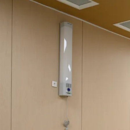
уголовное дело
Сегодня 15:58
«За окном — настоящая Сахара»:
медики Сызрани рассказали, как
пережить жару до +35 градусов
Сегодня 15:45
Жителю Самарской области отказали в
смягчении приговора за смертельную
поножовщину
Сегодня 14:27
Невролог рассказала, как распознать
инсульт у молодых людей за минуту
Сегодня 14:23
Трем категориям пенсионеров в России
повысят выплаты с сентября