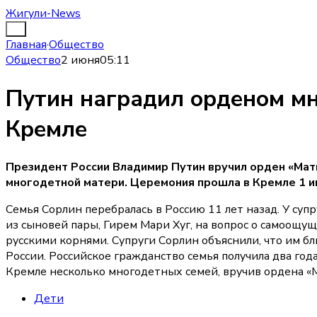
Жигули-News
Главная
·
Общество
Общество
2 июня
05:11
Путин наградил орденом м
Кремле
Президент России Владимир Путин вручил орден «Мат
многодетной матери. Церемония прошла в Кремле 1 и
Семья Сорлин перебралась в Россию 11 лет назад. У суп
из сыновей пары, Гирем Мари Хуг, на вопрос о самоощущ
русскими корнями. Супруги Сорлин объяснили, что им 
России. Российское гражданство семья получила два го
Кремле несколько многодетных семей, вручив ордена «М
Дети