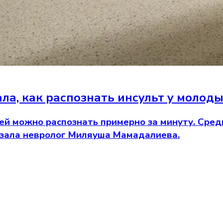
ла, как распознать инсульт у молод
й можно распознать примерно за минуту. Среди
казала невролог Миляуша Мамадалиева.