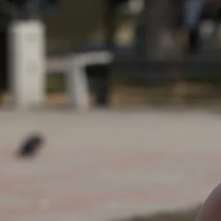
кандидатом на пост главы Чеченской
Республики
6 августа
18:14
Боец СВО выжил после удара молнии и
отбился от медведя на Алтае
6 августа
17:19
В Черногории подтвердили личность
погибшего россиянина
6 августа
17:16
В Самаре вынесли приговор
администратору паблика за угрозы
судье и его семье