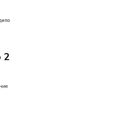
депо
 2
ение