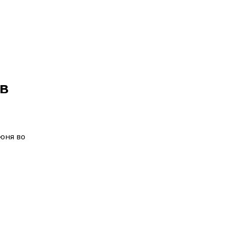
в
юня во