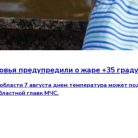
вья предупредили о жаре +35 градус
области 7 августа днем температура может подн
бластной главк МЧС.