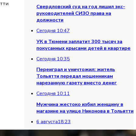
ятти
Свердловский суд на год лишил экс-
руководителей СИЗО права на
должности
Сегодня 10:47
УК в Тюмени заплатит 300 тысяч за
покусанных крысами детей в квартире
Сегодня 10:35
Переиграл и уничтожил: житель
Тольятти передал мошенникам
нарезанную газету вместо денег
Сегодня 10:11
Мужчина жестоко избил женщину в
магазине на улице Никонова в Тольятти
6 августа
18:23
Кадырова зарегистрировали