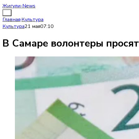
Жигули-News
Главная
·
Культура
Культура
21 мая
07:10
В Самаре волонтеры просят 