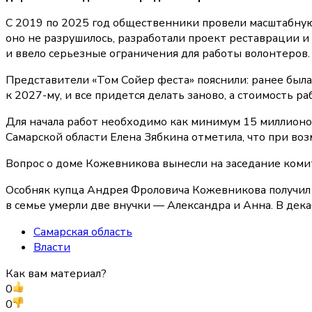
С 2019 по 2025 год общественники провели масштабную 
оно не разрушилось, разработали проект реставрации и
и ввело серьезные ограничения для работы волонтеров.
Представители «Том Сойер феста» пояснили: ранее была
к 2027-му, и все придется делать заново, а стоимость 
Для начала работ необходимо как минимум 15 миллионов
Самарской области Елена Зябкина отметила, что при в
Вопрос о доме Кожевникова вынесли на заседание комит
Особняк купца Андрея Фроловича Кожевникова получил на
в семье умерли две внучки — Александра и Анна. В дек
Самарская область
Власти
Как вам материал?
0
0