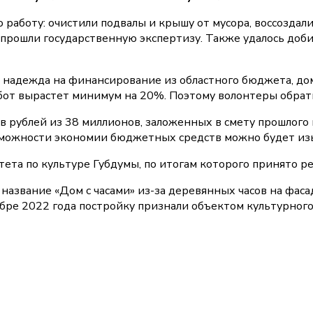
работу: очистили подвалы и крышу от мусора, воссозда
 прошли государственную экспертизу. Также удалось доби
 надежда на финансирование из областного бюджета, дом
работ вырастет минимум на 20%. Поэтому волонтеры обрат
 рублей из 38 миллионов, заложенных в смету прошлого 
озможности экономии бюджетных средств можно будет изы
ета по культуре Губдумы, по итогам которого принято р
звание «Дом с часами» из-за деревянных часов на фасаде
абре 2022 года постройку признали объектом культурного