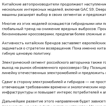
Китайские автопроизводители продолжают наступление
нескольких интересных моделей, включая GAC S9, Deepal 
машины расширят выбор в своих сегментах и предложат
Многие из этих моделей оснащаются гибридными или п
глобальный тренд на снижение вредных выбросов. Пр
бензиновыми кроссоверами, предлагая более сложные 
Активность китайских брендов заставляет европейских
задуматься о стратегии возвращения. Пока именно кита
гибкую ценовую политику.
Электрический сегмент российского авторынка также г
выход на рынок обновленного кроссовера i-Sky. Позицио
линейку отечественных электромобилей и предложить 
Сдвиг в сторону электромобилей и гибридов — не прост
отвечающая требованиям времени и экологическим нор
инфраструктуры и повышает интерес потребителей к а
Дальнейшее развитие этого направления будет зависет