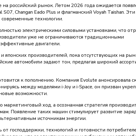
 на российский рынок. Летом 2026 года ожидается появ
S07, Changan Eado Plus и флагманский Voyah Taishan. Эти
 современные технологии.
олностью электрическими силовыми установками, что от
оизводители уже не ограничиваются традиционными
и эффективные двигатели.
 и японских производителей, пока отсутствующих на рын
йские автомобили задают тон, предлагая широкий ассорт
отовится к пополнению. Компания Evolute анонсировала 
нируясь между моделями i-Joy и i-Space, он призван укре
новые возможности.
о маркетинговый ход, а осознанная стратегия производи
мам. Появление таких машин стимулирует развитие заря
льтернативным источникам энергии.
ь от господдержки, технологий и готовности потребител