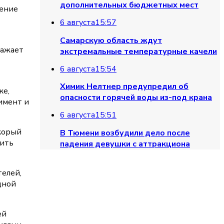
дополнительных бюджетных мест
ление
6 августа
15:57
Самарскую область ждут
ражает
экстремальные температурные качели
6 августа
15:54
Химик Нелтнер предупредил об
ке,
опасности горячей воды из-под крана
имент и
6 августа
15:51
скорый
В Тюмени возбудили дело после
пить
падения девушки с аттракциона
телей,
дной
ей