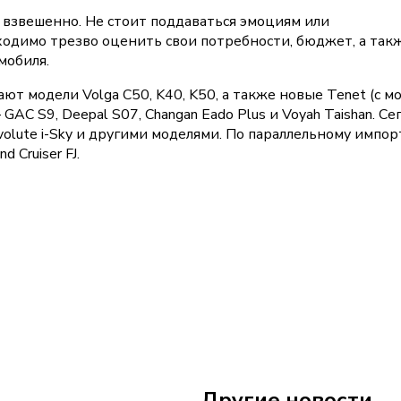
 взвешенно. Не стоит поддаваться эмоциям или
димо трезво оценить свои потребности, бюджет, а так
мобиля.
т модели Volga C50, K40, K50, а также новые Tenet (с 
AC S9, Deepal S07, Changan Eado Plus и Voyah Taishan. Се
lute i-Sky и другими моделями. По параллельному импор
 Cruiser FJ.
Другие новости