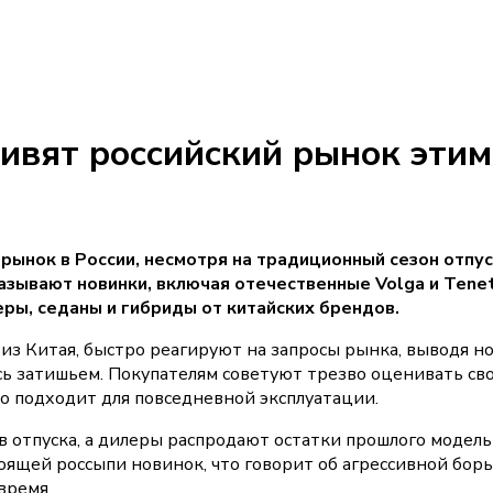
ивят российский рынок этим
ынок в России, несмотря на традиционный сезон отпус
азывают новинки, включая отечественные Volga и Tenet
еры, седаны и гибриды от китайских брендов.
из Китая, быстро реагируют на запросы рынка, выводя н
сь затишьем. Покупателям советуют трезво оценивать св
что подходит для повседневной эксплуатации.
 отпуска, а дилеры распродают остатки прошлого модел
тоящей россыпи новинок, что говорит об агрессивной бор
время.