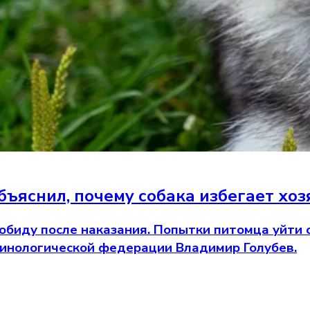
бъяснил, почему собака избегает хо
биду после наказания. Попытки питомца уйти о
кинологической федерации Владимир Голубев.