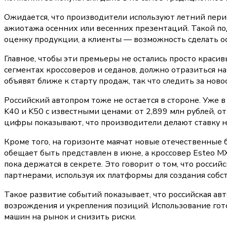
Ожидается, что производители используют летний перио
ажиотажа осенних или весенних презентаций. Такой п
оценку продукции, а клиенты — возможность сделать о
Главное, чтобы эти премьеры не остались просто краси
сегментах кроссоверов и седанов, должно отразиться 
объявят ближе к старту продаж, так что следить за нов
Российский автопром тоже не остается в стороне. Уже 
K40 и K50 с известными ценами: от 2,899 млн рублей, от
цифры показывают, что производители делают ставку 
Кроме того, на горизонте маячат новые отечественные бр
обещает быть представлен в июне, а кроссовер Esteo MX
пока держатся в секрете. Это говорит о том, что росс
партнерами, используя их платформы для создания собс
Такое развитие событий показывает, что российская а
возрождения и укрепления позиций. Использование го
машин на рынок и снизить риски.