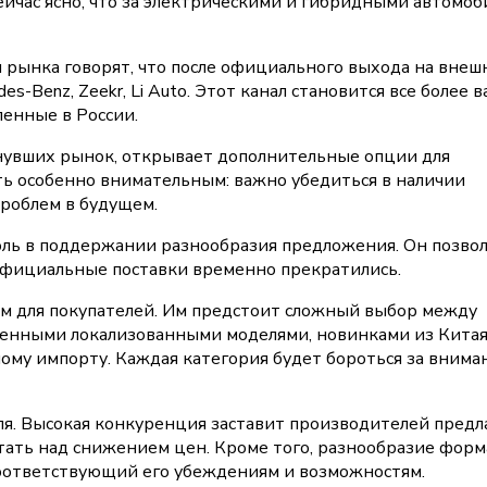
ейчас ясно, что за электрическими и гибридными автомо
и рынка говорят, что после официального выхода на внеш
es-Benz, Zeekr, Li Auto. Этот канал становится все более
ленные в России.
нувших рынок, открывает дополнительные опции для
ть особенно внимательным: важно убедиться в наличии
проблем в будущем.
оль в поддержании разнообразия предложения. Он позво
официальные поставки временно прекратились.
 для покупателей. Им предстоит сложный выбор между
енными локализованными моделями, новинками из Китая
ому импорту. Каждая категория будет бороться за внима
ля. Высокая конкуренция заставит производителей предл
тать над снижением цен. Кроме того, разнообразие фор
соответствующий его убеждениям и возможностям.