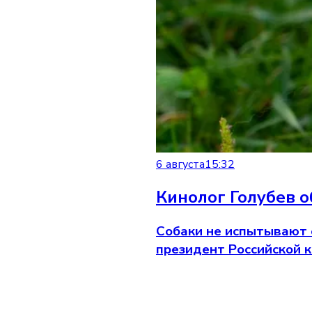
6 августа
15:32
Кинолог Голубев о
Собаки не испытывают о
президент Российской 