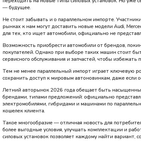
переходить на новые типы силовых установок. Но уже с
— будущее.
Не стоит забывать и о параллельном импорте. Участник
рынках к нам могут доставить новые модели Audi, Merced
для тех, кто ищет автомобили, официально не представ
Возможность приобрести автомобили от брендов, поки
покупателей. Однако при выборе таких машин стоит бы
сервисного обслуживания и запчастей, чтобы избежать 
Тем не менее параллельный импорт играет ключевую р
сохранить доступ к мировым автоновинкам, даже если 
Летний авторынок 2026 года обещает быть насыщенным
брендами, типами предложений: официально представл
электромобилями, гибридами и машинами по параллельн
кошелек клиента.
Такое многообразие — отличная новость для потребите
более выгодные условия, улучшать комплектации и рабо
силовых установок позволяет каждому найти вариант, 