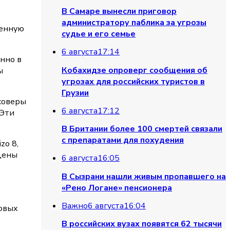
В Самаре вынесли приговор
администратору паблика за угрозы
шенную
судье и его семье
6 августа
17:14
енно в
Кобахидзе опроверг сообщения об
ы
угрозах для российских туристов в
Грузии
ссоверы
6 августа
17:12
 Эти
В Британии более 100 смертей связали
с препаратами для похудения
zo 8,
 цены
6 августа
16:05
В Сызрани нашли живым пропавшего на
«Рено Логане» пенсионера
Важно
6 августа
16:04
новых
В российских вузах появятся 62 тысячи