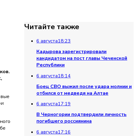
Читайте также
6 августа
18:23
Кадырова зарегистрировали
кандидатом на пост главы Чеченской
Республики
ков.
6 августа
18:14
,
Боец СВО выжил после удара молнии и
отбился от медведя на Алтае
овые
ои
6 августа
17:19
В Черногории подтвердили личность
погибшего россиянина
ьного
ьбе
6 августа
17:16