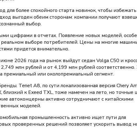
д для более спокойного старта новинок, чтобы избежать
одход выгоден обеим сторонам: компании получают взве
сознанный выбор.
выми цифрами в отчетах. Появление новых моделей, особ
на реальном выборе потребителей. Цены на многие машин
остями придется внимательно.
в июне 2026 года на рынок выйдут седан Volga C50 и кро
 2,749 млн рублей и от 4,199 млн рублей соответственно.
на премиальный или околопремиальный сегмент.
енды. Tenet A8, по сути локализованная версия Chery Arri
, близкий к Exeed TXL, тоже намечен на лето, но точные
ийские автоконцерны активно сотрудничают с китайскими
твенных моделей.
втомобильная промышленность активно ищет пути для
товых проверенных решений позволяет ускорить вывод 