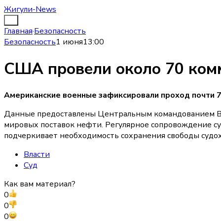
Жигули-News
Главная
·
Безопасность
Безопасность
1 июня
13:00
США провели около 70 комм
Американские военные зафиксировали проход почти 7
Данные предоставлены Центральным командованием Воо
мировых поставок нефти. Регулярное сопровождение су
подчеркивает необходимость сохранения свободы судох
Власти
Суд
Как вам материал?
0
0
0