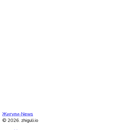
Жигули-News
©
2026
.
zhiguli.io