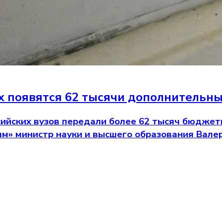
ах появятся 62 тысячи дополнительн
сийских вузов передали более 62 тысяч бюджет
ям» министр науки и высшего образования Вале