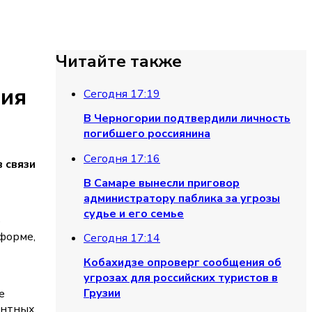
Читайте также
ния
Сегодня 17:19
В Черногории подтвердили личность
погибшего россиянина
Сегодня 17:16
 связи
В Самаре вынесли приговор
администратору паблика за угрозы
судье и его семье
е
форме,
Сегодня 17:14
Кобахидзе опроверг сообщения об
угрозах для российских туристов в
Грузии
е
ентных