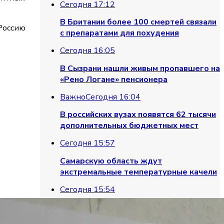
Сегодня 17:12
В Британии более 100 смертей связали
Россию
с препаратами для похудения
Сегодня 16:05
В Сызрани нашли живым пропавшего на
«Рено Логане» пенсионера
Важно
Сегодня 16:04
В российских вузах появятся 62 тысячи
дополнительных бюджетных мест
Сегодня 15:57
Самарскую область ждут
экстремальные температурные качели
Сегодня 15:54
Химик Нелтнер предупредил об
опасности горячей воды из-под крана