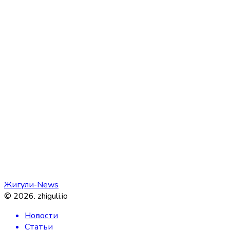
Жигули-News
©
2026
.
zhiguli.io
Новости
Статьи