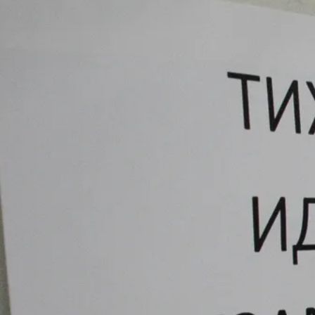
Сегодня 15:51
В Тюмени возбудили дело после
падения девушки с аттракциона
Сегодня 15:50
Трутнев предложил Путину
встретиться с учеными на острове
Русский
Сегодня 15:41
Отправленная в СИЗО Диана Шурыгина
стала ходить в церковь