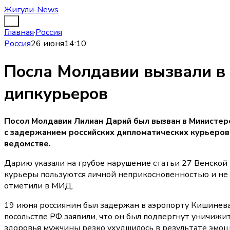
Жигули-News
Главная
·
Россия
Россия
26 июня
14:10
Посла Молдавии вызвали в
дипкурьеров
Посол Молдавии Лилиан Дарий был вызван в Министерст
с задержанием российских дипломатических курьеров
ведомстве.
Дарию указали на грубое нарушение статьи 27 Венской
курьеры пользуются личной неприкосновенностью и не 
отметили в МИД.
19 июня россиянин был задержан в аэропорту Кишинев
посольстве РФ заявили, что он был подвергнут уничижи
здоровья мужчины резко ухудшилось в результате эмоц