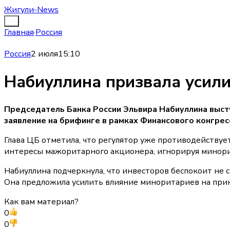
Жигули-News
Главная
·
Россия
Россия
2 июля
15:10
Набиуллина призвала усил
Председатель Банка России Эльвира Набиуллина высту
заявление на брифинге в рамках Финансового конгрес
Глава ЦБ отметила, что регулятор уже противодействуе
интересы мажоритарного акционера, игнорируя минор
Набиуллина подчеркнула, что инвесторов беспокоит не 
Она предложила усилить влияние миноритариев на прин
Как вам материал?
0
0