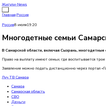
Жигули-News
Главная
·
Россия
Россия
8 июля
19:20
Многодетные семьи Самарск
В Самарской области, включая Сызрань, многодетные 
Право на выплату имеют семьи, где воспитывается трое 
Заявление можно подать дистанционно через портал «Гос
Луч ТВ Самара
Самара
Самарская область
СВО
Деньги