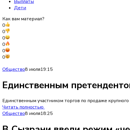
Выплаты
Дети
Как вам материал?
0
0
0
0
0
0
Общество
8 июля
19:15
Единственным претендентом
Единственным участником торгов по продаже крупного 
Читать полностью
Общество
8 июля
18:25
В Сызрани ввели режим «че