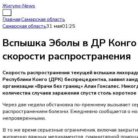
Жигули-News
Главная
·
Самарская область
Самарская область
31 мая
01:25
Вспышка Эболы в ДР Конго
скорости распространения
Скорость распространения текущей вспышки лихорадк
Республики Конго (ДРК) беспрецедентна, заявил за
организации «Врачи без границ» Алан Гонсалес. Нико
количества случаев заражения спустя столь короткое
Через две недели обстановка по-прежнему вызывает се
распространением болезни. Ежедневно сообщается о нов
непроверенными.
В то же время серьезные ограничения, включая закрыт
жизненно важных медикаментов, гуманитарной помощи 