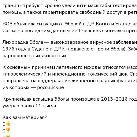
границ» требуют срочно увеличить масштабы тестиров
помощь, а также гарантировать свободный доступ в рег
ВОЗ объявила ситуацию с Эболой в ДР Конго и Уганде ч
Согласно последним данным, 221 человек скончался при 
Лихорадка Эбола — высокозаразное вирусное заболеван
1976 году в Судане и ДРК (недалеко от реки Эбола). З
парнокопытных животных.
К основным причинам летального исходы относятся масс
гиповолемический и инфекционно-токсический шок. Спе
направлена на поддержание жизненно важных функций 
из которых — российские.
Крупнейшая вспышка Эболы произошла в 2013–2016 годах
умерло около 11 тысяч.
Как вам материал?
0
0