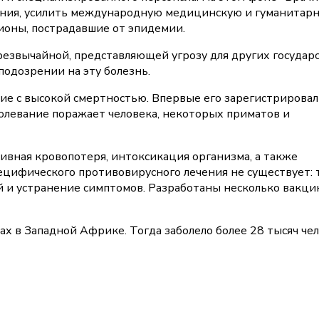
ания, усилить международную медицинскую и гуманитар
ионы, пострадавшие от эпидемии.
резвычайной, представляющей угрозу для других государс
подозрении на эту болезнь.
ие с высокой смертностью. Впервые его зарегистрировал
аболевание поражает человека, некоторых приматов и
ивная кровопотеря, интоксикация организма, а также
цифического противовирусного лечения не существует: 
и устранение симптомов. Разработаны несколько вакцин
 в Западной Африке. Тогда заболело более 28 тысяч чел