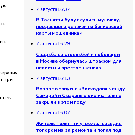
ную
7 августа
16:37
В Тольятти будут судить мужчину,
тв.
продавшего реквизиты банковской
карты мошенникам
и в
7 августа
16:29
Свадьба со стрельбой и побоищем
в Москве обернулась штрафом для
невесты и арестом жениха
терапия
7 августа
16:13
, три
Вопрос о запуске «Восходов» между
Самарой и Сызранью окончательно
овек,
закрыли в этом году
7 августа
16:07
Житель Тольятти угрожал соседке
топором из-за ремонта и попал под