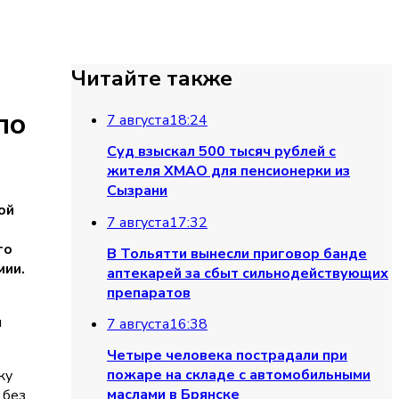
Читайте также
по
7 августа
18:24
Суд взыскал 500 тысяч рублей с
жителя ХМАО для пенсионерки из
Сызрани
ой
7 августа
17:32
го
В Тольятти вынесли приговор банде
мии.
аптекарей за сбыт сильнодействующих
препаратов
я
7 августа
16:38
Четыре человека пострадали при
пожаре на складе с автомобильными
ку
маслами в Брянске
 без