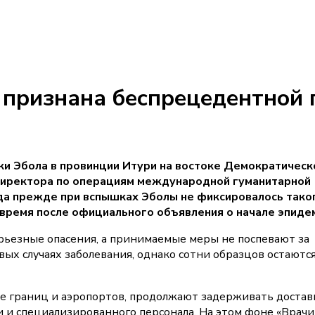
 признана беспрецедентной 
и Эбола в провинции Итури на востоке Демократическ
мдиректора по операциям международной гуманитарной
гда прежде при вспышках Эболы не фиксировалось тако
 время после официального объявления о начале эпиде
рьезные опасения, а принимаемые меры не поспевают за
ых случаях заболевания, однако сотни образцов остаютс
ие границ и аэропортов, продолжают задерживать достав
и специализированного персонала. На этом фоне «Врачи