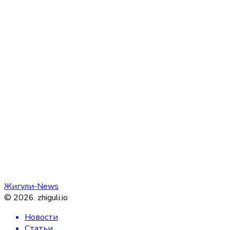
Жигули-News
©
2026
.
zhiguli.io
Новости
Статьи