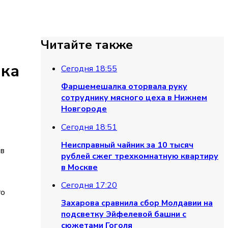
Читайте также
нка
Сегодня 18:55
Фаршемешалка оторвала руку
сотруднику мясного цеха в Нижнем
Новгороде
Сегодня 18:51
Неисправный чайник за 10 тысяч
 в
рублей сжег трехкомнатную квартиру
в Москве
Сегодня 17:20
го
Захарова сравнила сбор Молдавии на
подсветку Эйфелевой башни с
сюжетами Гоголя