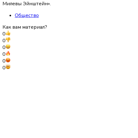
Милевы Эйнштейн».
Общество
Как вам материал?
0
0
0
0
0
0