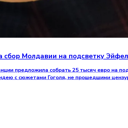
а сбор Молдавии на подсветку Эйфел
нции предложила собрать 25 тысяч евро на по
идею с сюжетами Гоголя, не прошедшими цензур