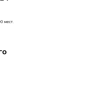
0 мест.
го