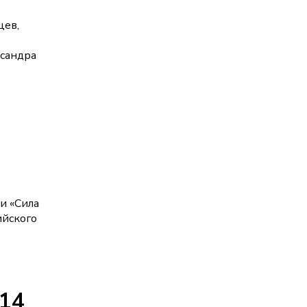
цев,
ксандра
и «Сила
ийского
214