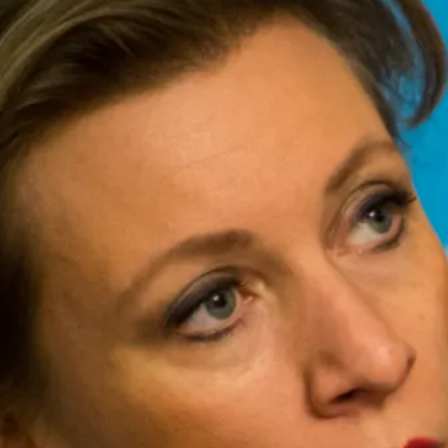
ВАЗ-2114 вылетел в кювет под
Сызранью, пострадали два человека
Сегодня 17:04
Жительница Сызрани пожаловалась
Бастрыкину на медиков, лечивших
ее мать
Сегодня 15:58
Пилотов исчезнувшей в Приангарье
Cessna 182 спасла самодельная рация:
как нашли самолет
Эксклюзив
Сегодня 15:39
Как спасти питомца от жары:
ветеринар рассказала о главных
правилах летнего ухода