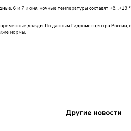
дные, 6 и 7 июня, ночные температуры составят +8…+13 °
ковременные дожди. По данным Гидрометцентра России, 
ниже нормы.
17 июня
14:40
Другие новости
Дожди в Самарской