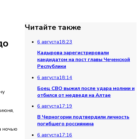
Читайте также
до
6 августа
18:23
Кадырова зарегистрировали
кандидатом на пост главы Чеченской
Республики
6 августа
18:14
Боец СВО выжил после удара молнии и
ну
отбился от медведя на Алтае
6 августа
17:19
 июня,
В Черногории подтвердили личность
погибшего россиянина
а ночью
6 августа
17:16