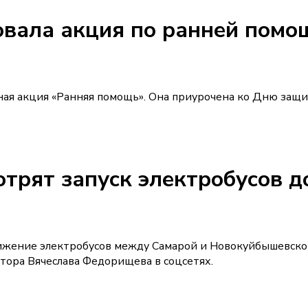
овала акция по ранней помо
тная акция «Ранняя помощь». Она приурочена ко Дню защ
отрят запуск электробусов д
ижение электробусов между Самарой и Новокуйбышевско
тора Вячеслава Федорищева в соцсетях.