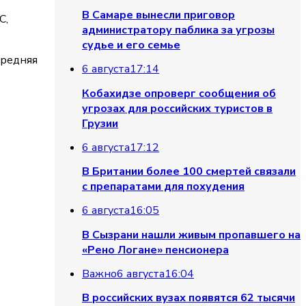
В Самаре вынесли приговор
C,
администратору паблика за угрозы
судье и его семье
средняя
6 августа
17:14
Кобахидзе опроверг сообщения об
угрозах для российских туристов в
Грузии
6 августа
17:12
В Британии более 100 смертей связали
с препаратами для похудения
6 августа
16:05
В Сызрани нашли живым пропавшего на
«Рено Логане» пенсионера
 области будут идти почти до авгус
Важно
6 августа
16:04
В российских вузах появятся 62 тысячи