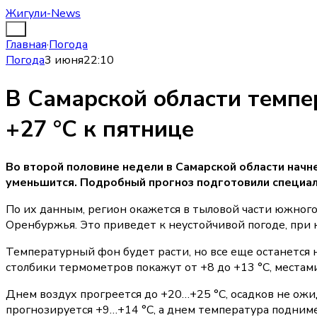
Жигули-News
Главная
·
Погода
Погода
3 июня
22:10
В Самарской области темпе
+27 °C к пятнице
Во второй половине недели в Самарской области начн
уменьшится. Подробный прогноз подготовили специа
По их данным, регион окажется в тыловой части южного
Оренбуржья. Это приведет к неустойчивой погоде, при
Температурный фон будет расти, но все еще останется 
столбики термометров покажут от +8 до +13 °C, места
Днем воздух прогреется до +20…+25 °C, осадков не ожи
прогнозируется +9…+14 °C, а днем температура подниме