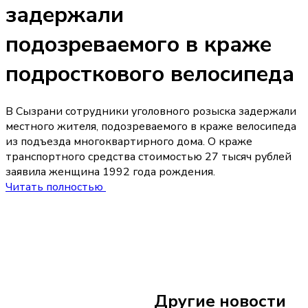
задержали
подозреваемого в краже
подросткового велосипеда
В Сызрани сотрудники уголовного розыска задержали
местного жителя, подозреваемого в краже велосипеда
из подъезда многоквартирного дома. О краже
транспортного средства стоимостью 27 тысяч рублей
заявила женщина 1992 года рождения.
Читать полностью
Сегодня 08:05
В Тольятти начал
реконструкция па
Другие новости
Центрального ра