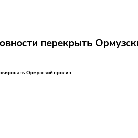
товности перекрыть Ормузск
локировать Ормузский пролив