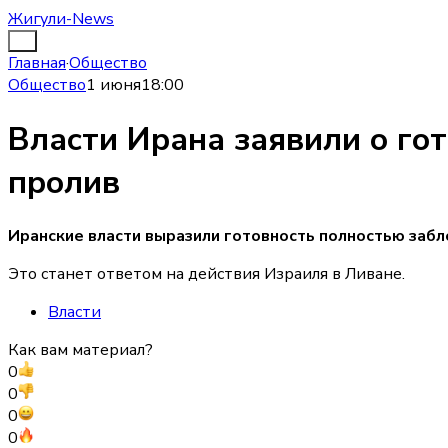
Жигули-News
Главная
·
Общество
Общество
1 июня
18:00
Власти Ирана заявили о го
пролив
Иранские власти выразили готовность полностью заб
Это станет ответом на действия Израиля в Ливане.
Власти
Как вам материал?
0
0
0
0