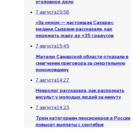
уголовное дело
7 августа
15:58
«За окном — настоящая Сахара»:
медики Сызрани рассказали, как
пережить жару до +35 градусов
7 августа
15:45
Жителю Самарской области отказали в
смягчении приговора за смертельную
поножовщину
7 августа
14:27
Невролог рассказала, как распознать
инсульт у молодых людей за минуту
7 августа
14:23
Трем категориям пенсионеров в России
повысят выплаты с сентября