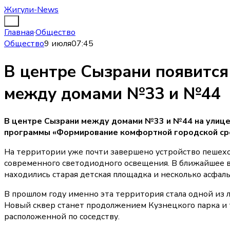
Жигули-News
Главная
·
Общество
Общество
9 июля
07:45
В центре Сызрани появится
между домами №33 и №44
В центре Сызрани между домами №33 и №44 на улице
программы «Формирование комфортной городской сре
На территории уже почти завершено устройство пешехо
современного светодиодного освещения. В ближайшее вр
находились старая детская площадка и несколько асфал
В прошлом году именно эта территория стала одной из 
Новый сквер станет продолжением Кузнецкого парка и 
расположенной по соседству.