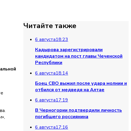
Читайте также
6 августа
18:23
Кадырова зарегистрировали
кандидатом на пост главы Чеченской
Республики
ральной
6 августа
18:14
Боец СВО выжил после удара молнии и
отбился от медведя на Алтае
те
6 августа
17:19
В Черногории подтвердили личность
ва.
погибшего россиянина
»,
6 августа
17:16