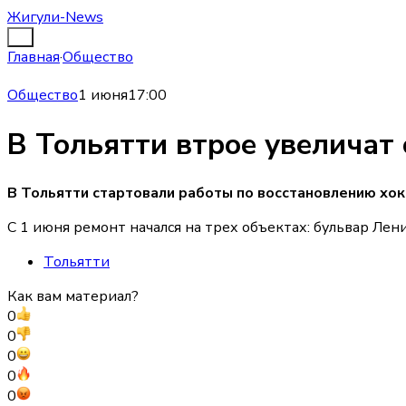
Жигули-News
Главная
·
Общество
Общество
1 июня
17:00
В Тольятти втрое увеличат
В Тольятти стартовали работы по восстановлению хо
С 1 июня ремонт начался на трех объектах: бульвар Лен
Тольятти
Как вам материал?
0
0
0
0
0