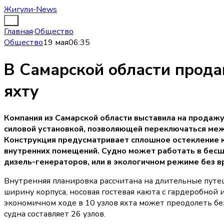
Жигули-News
Главная
·
Общество
Общество
19 мая
06:35
В Самарской области прод
яхту
Компания из Самарской области выставила на продажу
силовой установкой, позволяющей переключаться меж
Конструкция предусматривает сплошное остекление к
внутренних помещений. Судно может работать в бесш
дизель-генераторов, или в экологичном режиме без 
Внутренняя планировка рассчитана на длительные путе
ширину корпуса, носовая гостевая каюта с гардеробной
экономичном ходе в 10 узлов яхта может преодолеть бе
судна составляет 26 узлов.