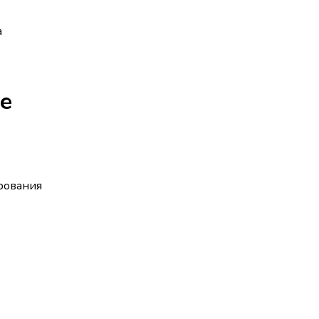
а
е
рования