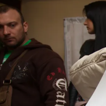
дополнительных бюджетных мест
Сегодня 15:57
Самарскую область ждут
экстремальные температурные качели
Сегодня 15:54
Химик Нелтнер предупредил об
опасности горячей воды из-под крана
Сегодня 15:51
В Тюмени возбудили дело после
падения девушки с аттракциона