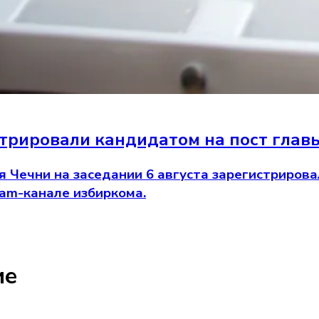
трировали кандидатом на пост глав
я Чечни на заседании 6 августа зарегистриров
ram-канале избиркома.
ие