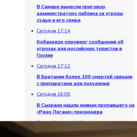
В Самаре вынесли приговор
администратору паблика за угрозы
судье и его семье
Сегодня 17:14
Кобахидзе опроверг сообщения об
угрозах для российских туристов в
Грузии
Сегодня 17:12
В Британии более 100 смертей связали
с препаратами для похудения
Сегодня 16:05
В Сызрани нашли живым пропавшего на
«Рено Логане» пенсионера
Важно
Сегодня 16:04
В российских вузах появятся 62 тысячи