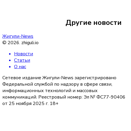
Глава Тольятти п
набережную Авто
Другие новости
района после жал
Жигули-News
©
2026
.
zhiguli.io
Новости
Статьи
О нас
Сетевое издание Жигули-News зарегистрировано
Федеральной службой по надзору в сфере связи,
информационных технологий и массовых
коммуникаций. Реестровый номер: Эл № ФС77-90406
от 25 ноября 2025 г. 18+