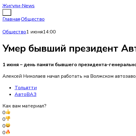
Жигули-News
Главная
·
Общество
Общество
1 июня
14:00
Умер бывший президент Ав
1 июня – день памяти бывшего президента-генерально
Алексей Николаев начал работать на Волжском автозаво
Тольятти
АвтоВАЗ
Как вам материал?
0
0
0
0