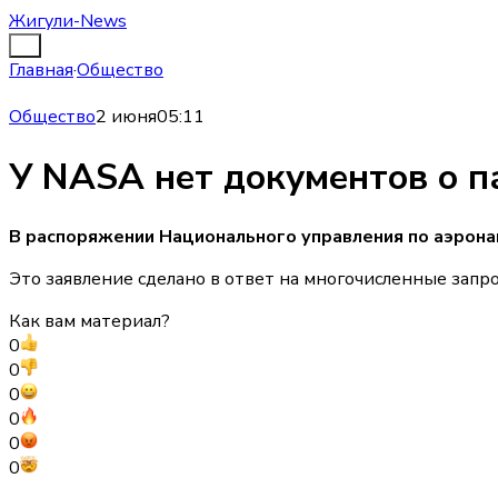
Жигули-News
Главная
·
Общество
Общество
2 июня
05:11
У NASA нет документов о п
В распоряжении Национального управления по аэрона
Это заявление сделано в ответ на многочисленные зап
Как вам материал?
0
0
0
0
0
0