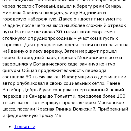
через поселок Толевый, вышел к берегу реки Самары,
миновал Хлебную площадь, улицу Водников и
городскую набережную. Далее он достиг монумента
«Ладья», после чего начался наиболее сложный отрезок
пути. На отметке около 30 тысяч шагов спортсмен
столкнулся с труднопроходимым участком в густых
зарослях. Для преодоления препятствия он использовал
найденную в лесу веревку. Затем маршрут прошел
через Загородный парк, пересек Московское шоссе и
завершился у Ботанического сада, замкнув контур
фигуры. Общая продолжительность перехода
составила 50 тысяч шагов. Информацию о достижении
автор опубликовал в своих социальных сетях. Ранее
Ратибор Добрый уже совершал сверхдлинный пеший
переход из Самары до Тольятти, преодолев более 100
тысяч шагов. Тот маршрут пролегал через Московское
шоссе, поселки Красная Глинка, Волжский, Прибрежный
и федеральную трассу М5.
Тольятти