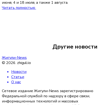
июня, 4 и 18 июля, а также 1 августа.
Читать полностью
6 августа
23:50
Пьяная драка дву
Сызрани закончил
Другие новости
поножовщиной
Жигули-News
©
2026
.
zhiguli.io
Новости
Статьи
О нас
Сетевое издание Жигули-News зарегистрировано
Федеральной службой по надзору в сфере связи,
информационных технологий и массовых