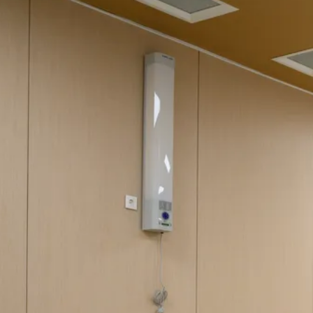
уголовное дело
Сегодня 15:58
«За окном — настоящая Сахара»:
медики Сызрани рассказали, как
пережить жару до +35 градусов
Сегодня 15:45
Жителю Самарской области отказали в
смягчении приговора за смертельную
поножовщину
Сегодня 14:27
Невролог рассказала, как распознать
инсульт у молодых людей за минуту
Сегодня 14:23
Трем категориям пенсионеров в России
повысят выплаты с сентября