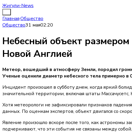
Жигули-News
Главная
·
Общество
Общество
31 мая
02:20
Небесный объект размером 
Новой Англией
Метеор, вошедший в атмосферу Земли, породил громк
Ученые оценили диаметр небесного тела примерно в 0
Инцидент произошел в субботу днем, когда яркий болид
значительной территории, включая штаты Массачусетс,
Хотя метеорологи не зафиксировали признаков падени
данных. По оценкам экспертов, объект двигался со скор
Явление произошло вскоре после того, как астрономы 
подчеркивают, что эти события не связаны между собой.