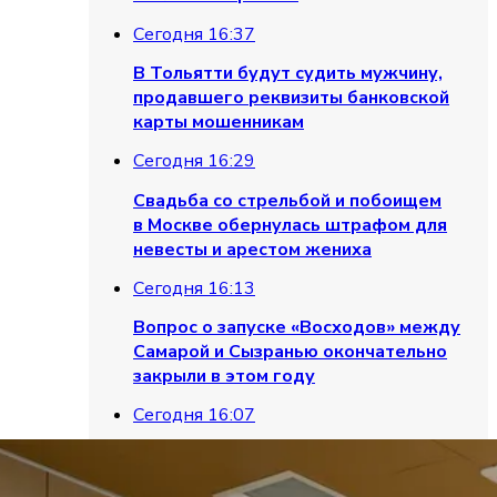
Сегодня 16:37
В Тольятти будут судить мужчину,
продавшего реквизиты банковской
карты мошенникам
Сегодня 16:29
Свадьба со стрельбой и побоищем
в Москве обернулась штрафом для
невесты и арестом жениха
Сегодня 16:13
Вопрос о запуске «Восходов» между
Самарой и Сызранью окончательно
закрыли в этом году
Сегодня 16:07
Житель Тольятти угрожал соседке
топором из-за ремонта и попал под