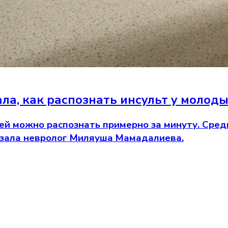
ла, как распознать инсульт у молод
й можно распознать примерно за минуту. Среди
казала невролог Миляуша Мамадалиева.