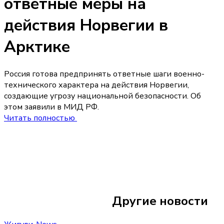
ответные меры на
действия Норвегии в
Арктике
Россия готова предпринять ответные шаги военно-
технического характера на действия Норвегии,
создающие угрозу национальной безопасности. Об
этом заявили в МИД РФ.
Читать полностью
Сегодня 09:05
Суд в Тольятти в
участникам групп
Другие новости
наркотиков