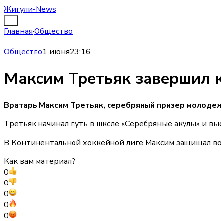
Жигули-News
Главная
·
Общество
Общество
1 июня
23:16
Максим Третьяк завершил к
Вратарь Максим Третьяк, серебряный призер молодеж
Третьяк начинал путь в школе «Серебряные акулы» и вы
В Континентальной хоккейной лиге Максим защищал вор
Как вам материал?
0
0
0
0
0