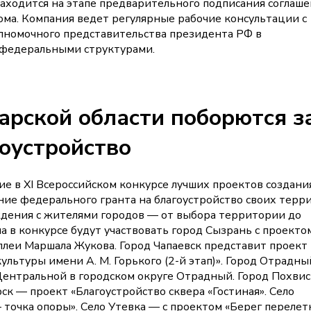
находится на этапе предварительного подписания соглаше
ома. Компания ведет регулярные рабочие консультации с
лномочного представительства президента РФ в
федеральными структурами.
рской области поборются з
оустройство
е в XI Всероссийском конкурсе лучших проектов создани
ние федерального гранта на благоустройство своих терр
ждения с жителями городов — от выбора территории до
а в конкурсе будут участвовать город Сызрань с проекто
Аллеи Маршала Жукова. Город Чапаевск представит проект
льтуры имени А. М. Горького (2-й этап)». Город Отрадны
 Центральной в городском округе Отрадный. Город Похви
к — проект «Благоустройство сквера «Гостиная». Село
 точка опоры». Село Утевка — с проектом «Берег переле