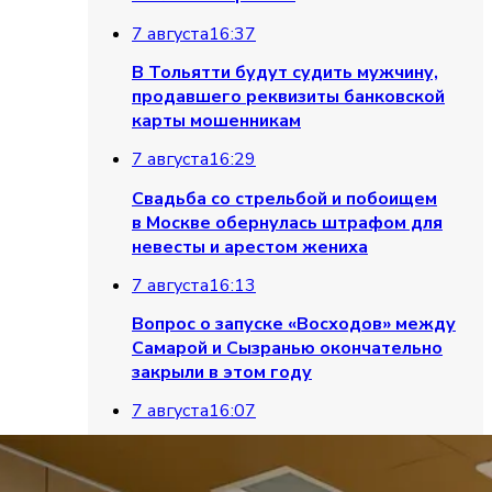
7 августа
16:37
В Тольятти будут судить мужчину,
продавшего реквизиты банковской
карты мошенникам
7 августа
16:29
Свадьба со стрельбой и побоищем
в Москве обернулась штрафом для
невесты и арестом жениха
7 августа
16:13
Вопрос о запуске «Восходов» между
Самарой и Сызранью окончательно
закрыли в этом году
7 августа
16:07
Житель Тольятти угрожал соседке
топором из-за ремонта и попал под