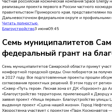
Частная российская космическая компания Space Energy 
реализации проекта первого в России частного космодр
правительством Приморского края, представителями по
Дальневосточном федеральном округе и профильными 
Читать полностью
Благоустройство
3 июня
09:45
Семь муниципалитетов Сама
федеральный грант на благ
Семь муниципалитетов Самарской области примут участи
комфортной городской среды. Они поборются за получе
в 2027 году. Все подготовленные проекты прошли обсу
согласования проектных решений. В этом году от регион
«Сквер «Путь героя». Лесная зона от ДК «Горизонт» до 
«Благоустройство территории, прилегающей к Дворцу ку
заявил проект «Улица первых». Благоустройство улицы
выдвинул проект «Сцена нашей жизни». Город Нефтегорс
Хворостянка участвует с проектом «Парк Космонавтов —