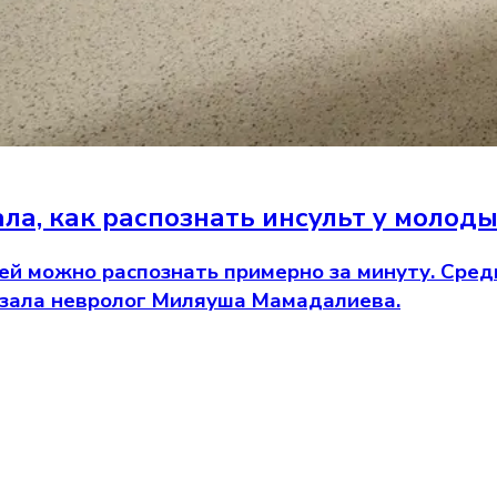
ла, как распознать инсульт у молод
й можно распознать примерно за минуту. Среди
казала невролог Миляуша Мамадалиева.