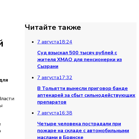
Читайте также
й
7 августа
18:24
Суд взыскал 500 тысяч рублей с
жителя ХМАО для пенсионерки из
Сызрани
7 августа
17:32
для
В Тольятти вынесли приговор банде
аптекарей за сбыт сильнодействующих
Власти
препаратов
ы
7 августа
16:38
Четыре человека пострадали при
е
пожаре на складе с автомобильными
о
маслами в Брянске