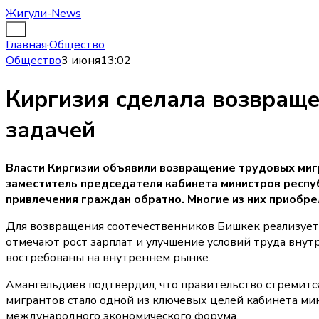
Жигули-News
Главная
·
Общество
Общество
3 июня
13:02
Киргизия сделала возвращ
задачей
Власти Киргизии объявили возвращение трудовых миг
заместитель председателя кабинета министров респуб
привлечения граждан обратно. Многие из них приобре
Для возвращения соотечественников Бишкек реализует
отмечают рост зарплат и улучшение условий труда внут
востребованы на внутреннем рынке.
Амангельдиев подтвердил, что правительство стремит
мигрантов стало одной из ключевых целей кабинета мин
международного экономического форума.