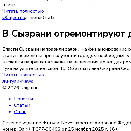
птиц».
Читать полностью
Общество
3 июня
07:35
В Сызрани отремонтируют д
Власти Сызрани направили заявки на финансирование р
станут возможны при получении городом необходимых с
наследия направлена заявка на выделение денег для рем
Гука на улице Советской, 19. Об этом глава Сызрани Се
Читать полностью
Жигули-News
©
2026
.
zhiguli.io
Новости
Статьи
О нас
Сетевое издание Жигули-News зарегистрировано Федер
номер: Эл № ФС77-90406 от 25 ноября 2025 г. 18+