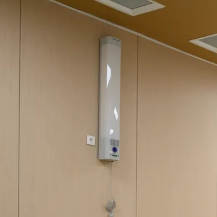
уголовное дело
7 августа
15:58
«За окном — настоящая Сахара»:
медики Сызрани рассказали, как
пережить жару до +35 градусов
7 августа
15:45
Жителю Самарской области отказали в
смягчении приговора за смертельную
поножовщину
7 августа
14:27
Невролог рассказала, как распознать
инсульт у молодых людей за минуту
7 августа
14:23
Трем категориям пенсионеров в России
повысят выплаты с сентября