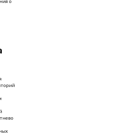
ния о
а
я
иторий
м
й
стнево
тных