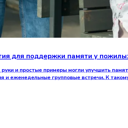
тия для поддержки памяти у пожилы
от руки и простые примеры могли улучшить пам
 и еженедельные групповые встречи. К таком