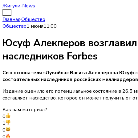
Жигули-News
Главная
·
Общество
Общество
1 июня
11:00
Юсуф Алекперов возглавил
наследников Forbes
Сын основателя «Лукойла» Вагита Алекперова Юсуф за
состоятельных наследников российских миллиардеров
Издание оценило его потенциальное состояние в 26,5 м
составляет наследство, которое он может получить от от
Как вам материал?
0
1
0
0