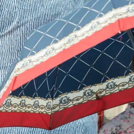
Мать пыталась спасти трехлетнего
сына, но выпала с 9-го этажа на глазах
других детей
Сегодня 11:41
НГУ разработает панель для подбора
антидепрессантов по 20 маркерам
Сегодня 11:25
Ставшую курьером мошенников
жительницу Самарской области будут
судить в Тольятти
Сегодня 11:23
Под Сызранью пострадавшего в ДТП
вырезали из перевернувшегося
ВАЗ-2114