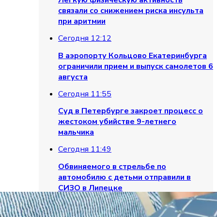
Легкую физическую активность
связали со снижением риска инсульта
при аритмии
Сегодня 12:12
В аэропорту Кольцово Екатеринбурга
ограничили прием и выпуск самолетов 6
августа
Сегодня 11:55
Суд в Петербурге закроет процесс о
жестоком убийстве 9-летнего
мальчика
Сегодня 11:49
Обвиняемого в стрельбе по
автомобилю с детьми отправили в
СИЗО в Липецке
Сегодня 11:47