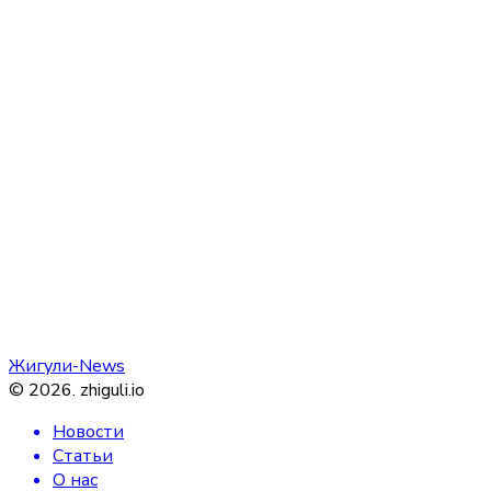
Жигули-News
©
2026
.
zhiguli.io
Новости
Статьи
О нас