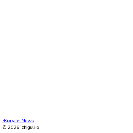
Жигули-News
©
2026
.
zhiguli.io