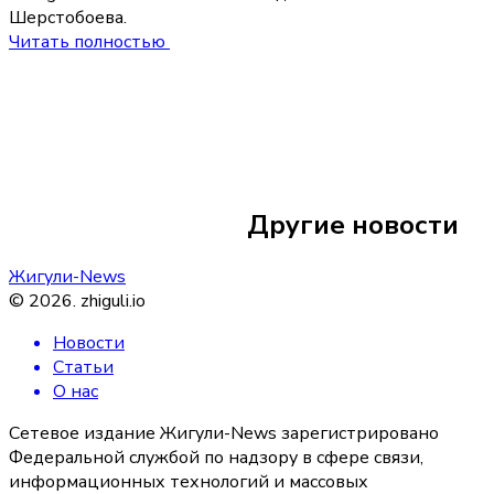
Шерстобоева.
Читать полностью
16 июня
12:20
Два директора шк
прошли во второй
Другие новости
«Директор года»
Жигули-News
©
2026
.
zhiguli.io
Новости
Статьи
О нас
Сетевое издание Жигули-News зарегистрировано
Федеральной службой по надзору в сфере связи,
информационных технологий и массовых