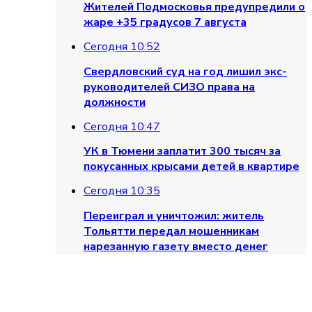
Жителей Подмосковья предупредили о
жаре +35 градусов 7 августа
Сегодня 10:52
Свердловский суд на год лишил экс-
ти к зиме обновят 80 километров те
руководителей СИЗО права на
должности
Сегодня 10:47
УК в Тюмени заплатит 300 тысяч за
покусанных крысами детей в квартире
Сегодня 10:35
Переиграл и уничтожил: житель
Тольятти передал мошенникам
нарезанную газету вместо денег