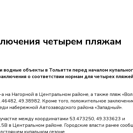
ключения четырем пляжам
и водные объекты в Тольятти перед началом купально
заключения о соответствии нормам для четырех пляжей
а на Нагорной в Центральном районе, а также пляж «Вол
.46482, 49.38982. Кроме того, положительное заключени
ереди набережной Автозаводского района «Западный».
 участке между координатами 53.473250, 49.333623 и
 15В в Центральном районе. Городские власти ранее сооб
дстоящем купальном сезоне.