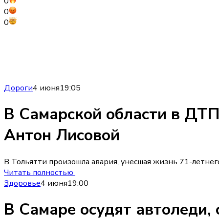
0
0
0
Дороги
4 июня
19:05
В Самарской области в ДТП
Антон Лисовой
В Тольятти произошла авария, унесшая жизнь 71-летнег
Читать полностью
Здоровье
4 июня
19:00
В Самаре осудят автоледи,