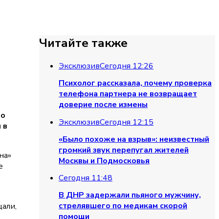
Читайте также
Эксклюзив
Сегодня 12:26
Психолог рассказала, почему проверка
телефона партнера не возвращает
доверие после измены
го
Эксклюзив
Сегодня 12:15
 в
«Было похоже на взрыв»: неизвестный
громкий звук перепугал жителей
на»
Москвы и Подмосковья
е
Сегодня 11:48
В ДНР задержали пьяного мужчину,
стрелявшего по медикам скорой
щали,
помощи