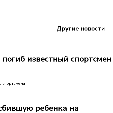
17 июня
14:05
Другие новости
В Самарской облас
 погиб известный спортсмен
о спортсмена
 сбившую ребенка на