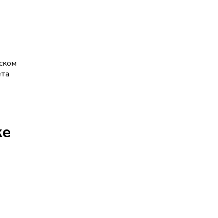
ском
ета
ке