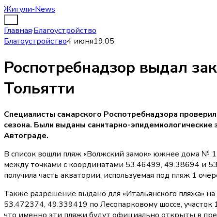
Жигули-News
Главная
·
Благоустройство
Благоустройство
4 июня
19:05
Роспотребнадзор выдал за
Тольятти
Специалисты самарского Роспотребнадзора проверил
сезона. Были выданы санитарно-эпидемиологические 
Автограде.
В список вошли пляж «Волжский замок» южнее дома № 1-
между точками с координатами 53.46499, 49.38694 и 53
получила часть акватории, используемая под пляж 1 оч
Также разрешение выдано для «Итальянского пляжа» на
53.472374, 49.339419 по Лесопарковому шоссе, участок
что именно эти пляжи будут официально открыты в пре